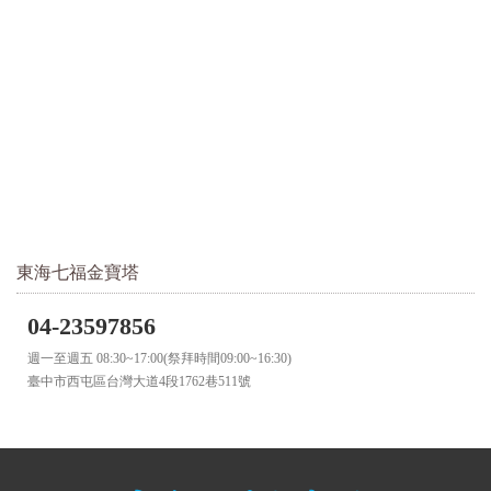
東海七福金寶塔
04-23597856
週一至週五 08:30~17:00(祭拜時間09:00~16:30)
臺中市西屯區台灣大道4段1762巷511號